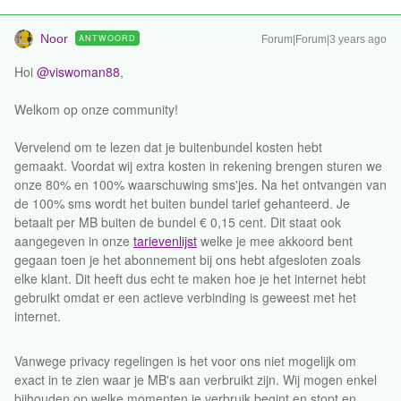
Noor
ANTWOORD
Forum|Forum|3 years ago
Hoi
@viswoman88
,
Welkom op onze community!
Vervelend om te lezen dat je buitenbundel kosten hebt
gemaakt. Voordat wij extra kosten in rekening brengen sturen we
onze 80% en 100% waarschuwing sms'jes. Na het ontvangen van
de 100% sms wordt het buiten bundel tarief gehanteerd. Je
betaalt per MB buiten de bundel € 0,15 cent. Dit staat ook
aangegeven in onze
tarievenlijst
welke je mee akkoord bent
gegaan toen je het abonnement bij ons hebt afgesloten zoals
elke klant. Dit heeft dus echt te maken hoe je het internet hebt
gebruikt omdat er een actieve verbinding is geweest met het
internet.
Vanwege privacy regelingen is het voor ons niet mogelijk om
exact in te zien waar je MB's aan verbruikt zijn. Wij mogen enkel
bijhouden op welke momenten je verbruik begint en stopt en