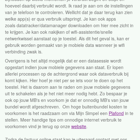
hoeveel daarbij verbruikt wordt. Ik raad je aan om de instellingen
van je telefoon te controleren. Wellicht dat je daar terug kan zien
welke app(s) er qua verbruik uitspringt. Je kan ook apps
zoals datatracker/datamanager downloaden om hier mee zicht in
te krijgen. Je kan ook nakijken of wifi-assistentie/snelle
netwerkwissel aanstaat op je toestel. Als dit het geval is, kan er
gebruik worden gemaakt van je mobiele data wanneer je wifi
verbinding zwak is.
Overigens is het altijd mogelijk dat er een datasessie wordt
opgestart indien jouw mobiele gegevens aan staat. Er lopen
allerlei processen op de achtergrond waar ook dataverbruik bij
komt kijken. Hier hoef je niet per se iets voor te doen op het
toestel. Het is daarom aan te raden om jouw mobiele gegevens
uit te schakelen als je het niet meer nodig hebt. Zo bespaar je
ook op jouw MB's en voorkom je dat er onnodig MB's van jouw
bundel wordt afgeschreven. Om hoge buitenbundel kosten te
voorkomen is het raadzaam om via Mijn Simpel een
Plafond
in te
stellen. Meer handige tips om onnodige internet verbruik te
voorkomen vind je terug op onze
website
.
Zodra de factuur online staat kan je uiteraard contact met ons