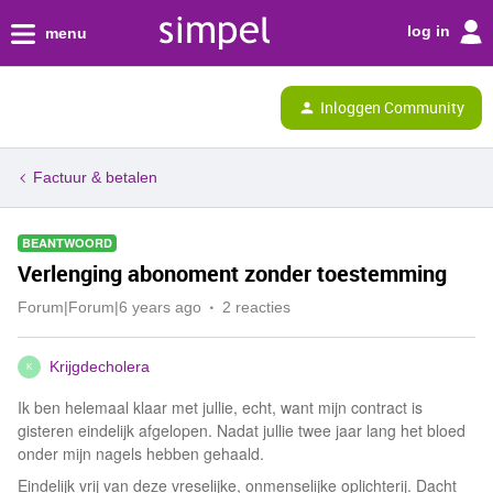
log in
menu
Inloggen Community
Factuur & betalen
BEANTWOORD
Verlenging abonoment zonder toestemming
Forum|Forum|6 years ago
2 reacties
Krijgdecholera
K
Ik ben helemaal klaar met jullie, echt, want mijn contract is
gisteren eindelijk afgelopen. Nadat jullie twee jaar lang het bloed
onder mijn nagels hebben gehaald.
Eindelijk vrij van deze vreselijke, onmenselijke oplichterij. Dacht