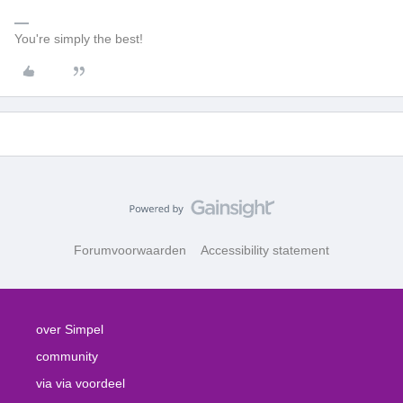
You're simply the best!
Forumvoorwaarden
Accessibility statement
over Simpel
community
via via voordeel