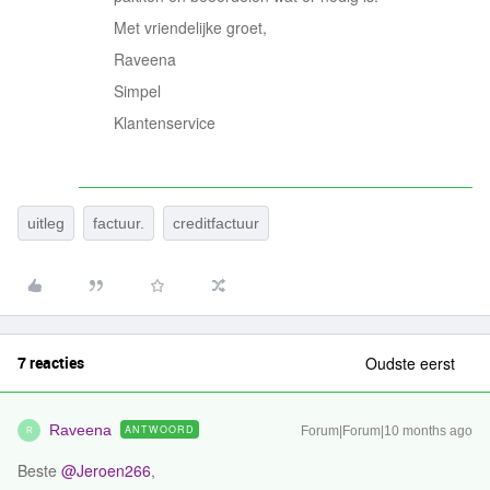
Met vriendelijke groet,
Raveena
Simpel
Klantenservice
uitleg
factuur.
creditfactuur
7 reacties
Oudste eerst
Raveena
ANTWOORD
Forum|Forum|10 months ago
R
Beste ​
@Jeroen266
,