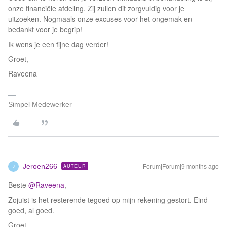
onze financiële afdeling. Zij zullen dit zorgvuldig voor je
uitzoeken. Nogmaals onze excuses voor het ongemak en
bedankt voor je begrip!
Ik wens je een fijne dag verder!
Groet,
Raveena
Simpel Medewerker
Jeroen266
AUTEUR
Forum|Forum|9 months ago
J
Beste ​
@Raveena
,
Zojuist is het resterende tegoed op mijn rekening gestort. Eind
goed, al goed.
Groet,