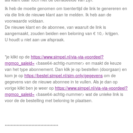
Ik heb de moeite genomen om toentertijd de link te genereren en
via die link de nieuwe klant aan te melden. Ik heb aan de
voorwaarde voldaan.
De nieuwe klant en de abonnee, van waaruit de link is
aangemaakt, zouden beiden een beloning van € 10,- krijgen.
U houdt u niet aan uw afspraak.
*je klikt op de
https://www.simpel.nl/via-via-voordeel?
mgmco_saleid=
<base64-achtig-nummer> en maakt de keuze
van het type abonnement. Dan klik je op bestellen (doorgaan) en
kom je op
https://bestel.simpel.nl/sim-only/gegevens
om de
gegevens van de nieuwe abonnee in te vullen. Als je dan op
vorige klikt ben je weer op
https://www.simpel.nl/via-via-voordeel?
mgmco_saleid=
<base64-achtig-nummer> wat de unieke link is
voor de de bestelling met beloning te plaatsen.
************************************