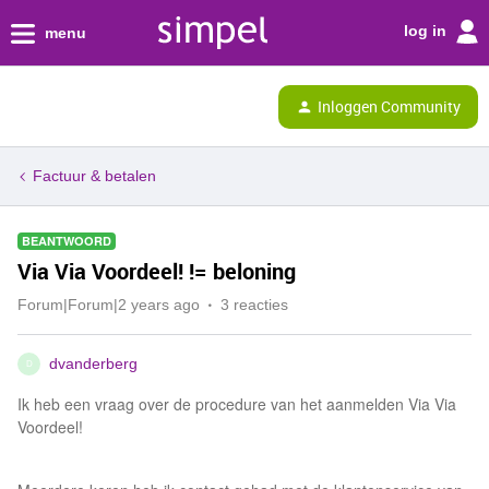
log in
menu
Inloggen Community
Factuur & betalen
BEANTWOORD
Via Via Voordeel! != beloning
Forum|Forum|2 years ago
3 reacties
dvanderberg
D
Ik heb een vraag over de procedure van het aanmelden Via Via
Voordeel!