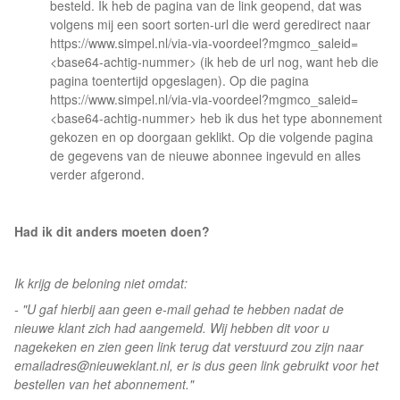
besteld. Ik heb de pagina van de link geopend, dat was
volgens mij een soort sorten-url die werd geredirect naar
https://www.simpel.nl/via-via-voordeel?mgmco_saleid=
<base64-achtig-nummer> (ik heb de url nog, want heb die
pagina toentertijd opgeslagen). Op die pagina
https://www.simpel.nl/via-via-voordeel?mgmco_saleid=
<base64-achtig-nummer> heb ik dus het type abonnement
gekozen en op doorgaan geklikt. Op die volgende pagina
de gegevens van de nieuwe abonnee ingevuld en alles
verder afgerond.
Had ik dit anders moeten doen?
Ik krijg de beloning niet omdat:
- "U gaf hierbij aan geen e-mail gehad te hebben nadat de
nieuwe klant zich had aangemeld. Wij hebben dit voor u
nagekeken en zien geen link terug dat verstuurd zou zijn naar
emailadres@nieuweklant.nl
, er is dus geen link gebruikt voor het
bestellen van het abonnement."