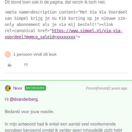
Dit stond toen ook in de pagina, dat verzin ik toch niet.
<meta name=description content="Met Via Via Voordeel 
van Simpel krijg je nu €10 korting op je nieuwe sim-
only abonnement als je via mij bestelt!"><link 
rel=canonical href="
https://www.simpel.nl/via-via-
voordeel?mgmco_saleid=xxxxxxxx
">
1 persoon vindt dit leuk
X
Noor
ANTWOORD
Forum|Forum|2 years ago
Hi
@dvanderberg
,
Bedankt voor jouw reactie.
In mijn antwoord had ik enkel een aantal veel voorkomende
oorzaken benoemd omdat ik verder geen inhoudelijk zicht hebt