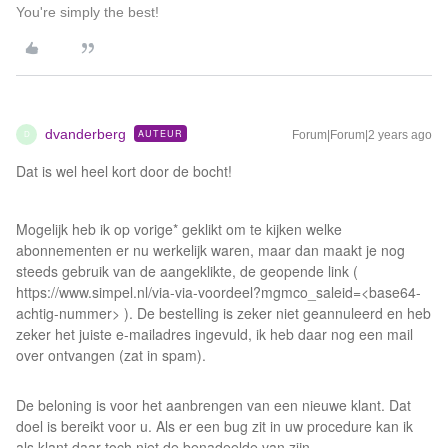
You're simply the best!
dvanderberg
AUTEUR
Forum|Forum|2 years ago
D
Dat is wel heel kort door de bocht!
Mogelijk heb ik op vorige* geklikt om te kijken welke
abonnementen er nu werkelijk waren, maar dan maakt je nog
steeds gebruik van de aangeklikte, de geopende link (
https://www.simpel.nl/via-via-voordeel?mgmco_saleid=<base64-
achtig-nummer> ). De bestelling is zeker niet geannuleerd en heb
zeker het juiste e-mailadres ingevuld, ik heb daar nog een mail
over ontvangen (zat in spam).
De beloning is voor het aanbrengen van een nieuwe klant. Dat
doel is bereikt voor u. Als er een bug zit in uw procedure kan ik
als klant daar toch niet de benadeelde van zijn.