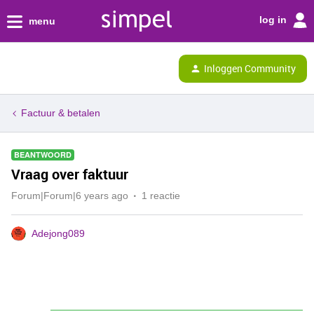
log in
menu
Inloggen Community
Factuur & betalen
BEANTWOORD
Vraag over faktuur
Forum|Forum|6 years ago
1 reactie
Adejong089