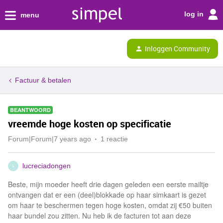
log in
menu
Inloggen Community
Factuur & betalen
BEANTWOORD
vreemde hoge kosten op specificatie
Forum|Forum|7 years ago
1 reactie
lucreciadongen
L
Beste, mijn moeder heeft drie dagen geleden een eerste mailtje
ontvangen dat er een (deel)blokkade op haar simkaart is gezet
om haar te beschermen tegen hoge kosten, omdat zij €50 buiten
haar bundel zou zitten. Nu heb ik de facturen tot aan deze