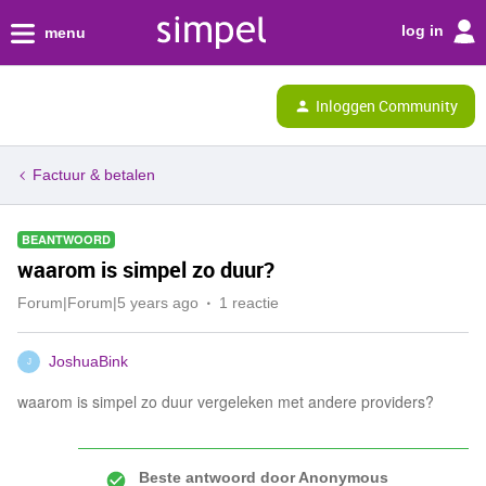
log in
menu
Inloggen Community
Factuur & betalen
BEANTWOORD
waarom is simpel zo duur?
Forum|Forum|5 years ago
1 reactie
JoshuaBink
J
waarom is simpel zo duur vergeleken met andere providers?
Beste antwoord door
Anonymous