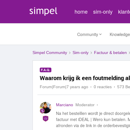
home
sim-only
klan
Community
Knowledge
Simpel Community
Sim-only
Factuur & betalen
F.A.Q.
Waarom krijg ik een foutmelding al
Forum|Forum|7 years ago
0 reacties
573 B
Marciano
Moderator
Na het bestelllen wordt je direct doorge
factuur met iDEAL | Wero kun betalen. M
afronden via de link in de orderbevestigi