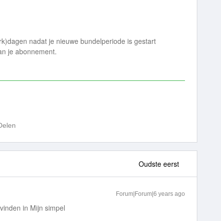
rk)dagen nadat je nieuwe bundelperiode is gestart
van je abonnement.
Delen
Oudste eerst
Forum|Forum|6 years ago
 vinden in Mijn simpel