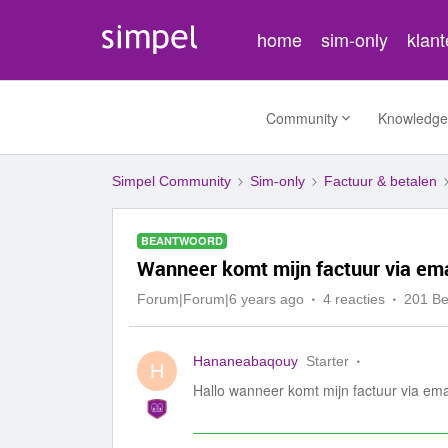
home
sim-only
klan
Community
Knowledge
Simpel Community
Sim-only
Factuur & betalen
BEANTWOORD
Wanneer komt mijn factuur via ema
Forum|Forum|6 years ago
4 reacties
201 B
Hananeabaqouy
Starter
H
Hallo wanneer komt mijn factuur via em