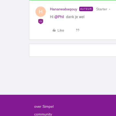
Hananeabaqouy
Starter
AUTEUR
H
Hi
@Phil
dank je wel
Like
over Simpel
community