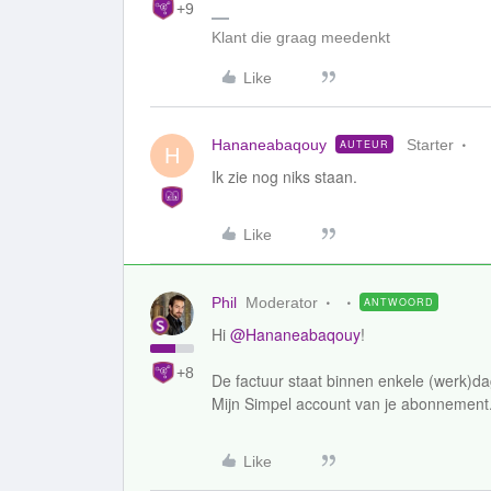
+9
Klant die graag meedenkt
Like
Hananeabaqouy
Starter
AUTEUR
H
Ik zie nog niks staan.
Like
Phil
Moderator
ANTWOORD
Hi
@Hananeabaqouy
!
+8
De factuur staat binnen enkele (werk)da
Mijn Simpel account van je abonnement
Like