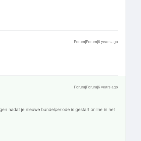
Forum|Forum|6 years ago
Forum|Forum|6 years ago
gen nadat je nieuwe bundelperiode is gestart online in het
.