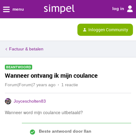
log in
menu
Inloggen Community
Factuur & betalen
BEANTWOORD
Wanneer ontvang ik mijn coulance
Forum|Forum|7 years ago
1 reactie
Joycescholten83
Wanneer word mijn coulance uitbetaald?
Beste antwoord door
Ilan