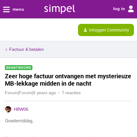
log in
menu
Inloggen Community
Factuur & betalen
BEANTWOORD
Zeer hoge factuur ontvangen met mysterieuze
MB-lekkage midden in de nacht
Forum|Forum|6 years ago
7 reacties
HBW06
Goedemiddag,