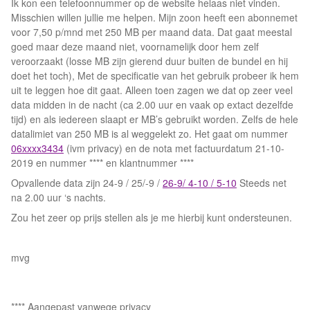
Ik kon een telefoonnummer op de website helaas niet vinden.
Misschien willen jullie me helpen. Mijn zoon heeft een abonnemet
voor 7,50 p/mnd met 250 MB per maand data. Dat gaat meestal
goed maar deze maand niet, voornamelijk door hem zelf
veroorzaakt (losse MB zijn gierend duur buiten de bundel en hij
doet het toch), Met de specificatie van het gebruik probeer ik hem
uit te leggen hoe dit gaat. Alleen toen zagen we dat op zeer veel
data midden in de nacht (ca 2.00 uur en vaak op extact dezelfde
tijd) en als iedereen slaapt er MB’s gebruikt worden. Zelfs de hele
datalimiet van 250 MB is al weggelekt zo. Het gaat om nummer
06xxxx3434
(ivm privacy) en de nota met factuurdatum 21-10-
2019 en nummer **** en klantnummer ****
Opvallende data zijn 24-9 / 25/-9 /
26-9/ 4-10 / 5-10
Steeds net
na 2.00 uur ‘s nachts.
Zou het zeer op prijs stellen als je me hierbij kunt ondersteunen.
mvg
**** Aangepast vanwege privacy