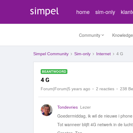
home
sim-only
klan
Community
Knowledge
Simpel Community
Sim-only
Internet
4 G
BEANTWOORD
4 G
Forum|Forum|5 years ago
2 reacties
238 B
Tondevries
Lezer
Goedermiddag, ik wil de nieuwe i phone 
Tot wanneer blijft 4G netwerk in de lucht