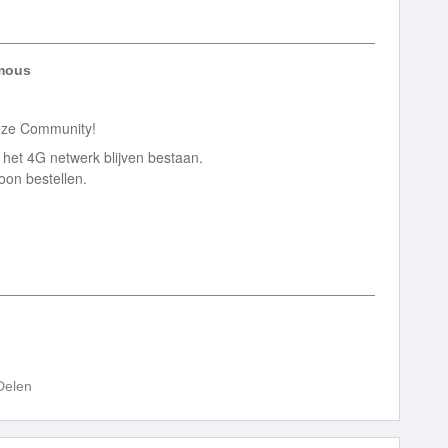
mous
onze Community!
 het 4G netwerk blijven bestaan.
oon bestellen.
Delen