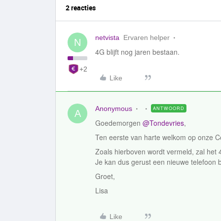
2 reacties
netvista
Ervaren helper
N
4G blijft nog jaren bestaan.
+2
Like
Anonymous
ANTWOORD
A
Goedemorgen
@Tondevries
,
Ten eerste van harte welkom op onze 
Zoals hierboven wordt vermeld, zal het 
Je kan dus gerust een nieuwe telefoon 
Groet,
Lisa
Like