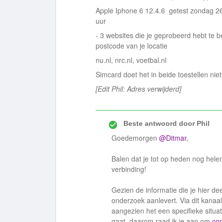
Apple Iphone 6 12.4.6 getest zondag 26
uur
- 3 websites die je geprobeerd hebt te 
postcode van je locatie
nu.nl, nrc.nl, voetbal.nl
Simcard doet het in beide toestellen ni
[Edit Phil: Adres verwijderd]
Beste antwoord door
Phil
Goedemorgen
@Ditmar
,
Balen dat je tot op heden nog he
verbinding!
Gezien de informatie die je hier dee
onderzoek aanlevert. Via dit kanaal
aangezien het een specifieke situa
gaat, daarom raad ik je aan om
con