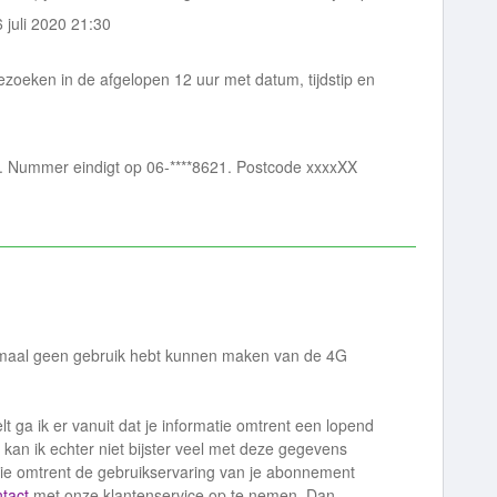
 juli 2020 21:30
bezoeken in de afgelopen 12 uur met datum, tijdstip en
et. Nummer eindigt op 06-****8621. Postcode xxxxXX
lemaal geen gebruik hebt kunnen maken van de 4G
lt ga ik er vanuit dat je informatie omtrent een lopend
 kan ik echter niet bijster veel met deze gegevens
tie omtrent de gebruikservaring van je abonnement
tact
met onze klantenservice op te nemen. Dan