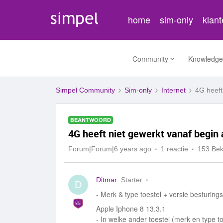
home
sim-only
klan
Community
Knowledge
Simpel Community
Sim-only
Internet
4G heeft
BEANTWOORD
4G heeft niet gewerkt vanaf begi
Forum|Forum|6 years ago
1 reactie
153 Be
Ditmar
Starter
D
- Merk & type toestel + versie besturin
Apple Iphone 8 13.3.1
- In welke ander toestel (merk en type to