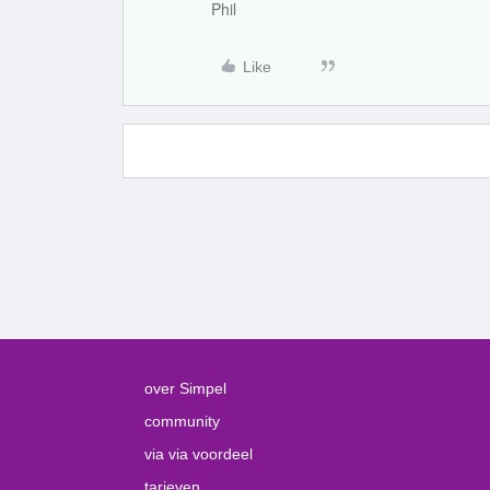
Phil
Like
over Simpel
community
via via voordeel
tarieven