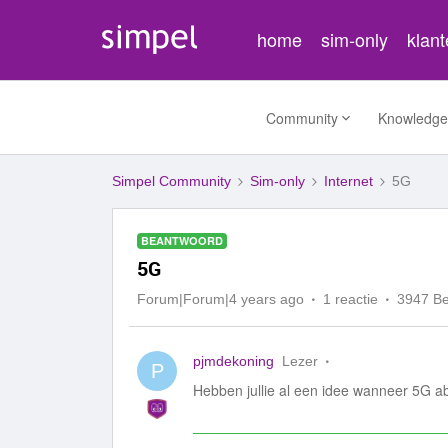
home
sim-only
klan
Community
Knowledge
Simpel Community
Sim-only
Internet
5G
BEANTWOORD
5G
Forum|Forum|4 years ago
1 reactie
3947 B
pjmdekoning
Lezer
P
Hebben jullie al een idee wanneer 5G