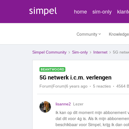
home
sim-only
klan
Community
Knowledge
Simpel Community
Sim-only
Internet
5G netwe
BEANTWOORD
5G netwerk i.c.m. verlengen
Forum|Forum|6 years ago
5 reacties
4564 
lisanne2
Lezer
ik kan op dit moment mijn abbonement ver
dat dit voor 4g is. Als ik mijn abbonemen
beschikbaar voor Simpel, krijg ik dan o