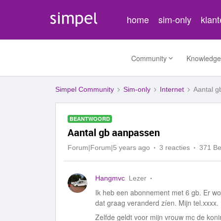
home
sim-only
klan
Community
Knowledge
Simpel Community
Sim-only
Internet
Aantal 
BEANTWOORD
Aantal gb aanpassen
Forum|Forum|5 years ago
3 reacties
371 B
Hangmvc
Lezer
Ik heb een abonnement met 6 gb. Er wor
dat graag veranderd zíen. Mijn tel.xxxx.
Zelfde geldt voor mijn vrouw mc de koni