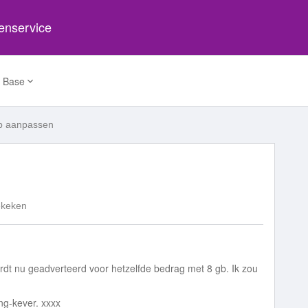
tenservice
 Base
gb aanpassen
ekeken
dt nu geadverteerd voor hetzelfde bedrag met 8 gb. Ik zou
ng-kever. xxxx