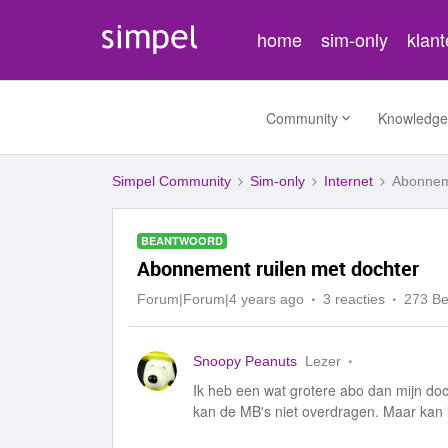
home
sim-only
klan
Community
Knowledge
Simpel Community
Sim-only
Internet
Abonneme
BEANTWOORD
Abonnement ruilen met dochter
Forum|Forum|4 years ago
3 reacties
273 B
Snoopy Peanuts
Lezer
Ik heb een wat grotere abo dan mijn docht
kan de MB's niet overdragen. Maar kan 