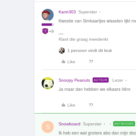
Karin303
Superster
Kwestie van Simkaartjes wisselen lijkt me
+9
Klant die graag meedenkt
1 persoon vindt dit leuk
Like
Snoopy Peanuts
Lezer
AUTEUR
Ja maar dan hebben we elkaars 06nr.
Like
Snowboard
Superster
ANTWOORD
S
Ik heb een wat grotere abo dan mijn docht