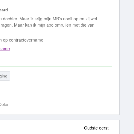
ard
 dochter. Maar ik krijg mijn MB's nooit op en zij wel
rdragen. Maar kan ik mijn abo omruilen met die van
men op contractovername.
ername
ging
Delen
Oudste eerst