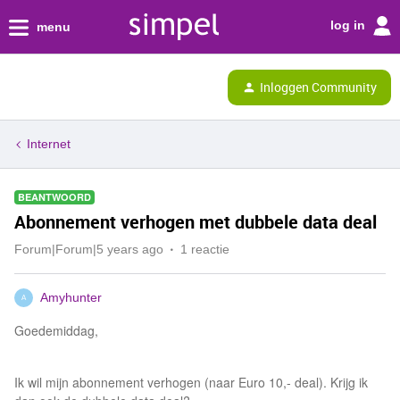
log in
menu
Inloggen Community
Internet
BEANTWOORD
Abonnement verhogen met dubbele data deal
Forum|Forum|5 years ago
1 reactie
Amyhunter
A
Goedemiddag,
Ik wil mijn abonnement verhogen (naar Euro 10,- deal). Krijg ik