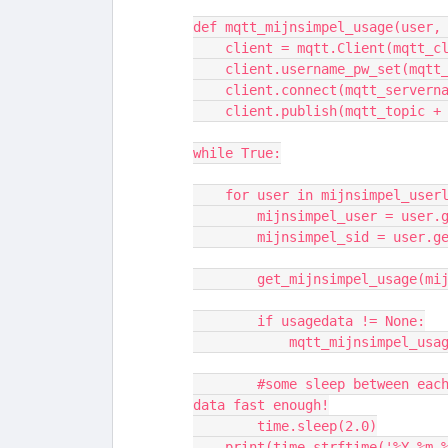
def mqtt_mijnsimpel_usage(user,
    client = mqtt.Client(mqtt_
    client.username_pw_set(mqt
    client.connect(mqtt_server
    client.publish(mqtt_topic
while True:
    for user in mijnsimpel_user
        mijnsimpel_user = us
        mijnsimpel_sid = user
        get_mijnsimpel_usag
        if usagedata != None:
            mqtt_mijnsim
        #some sleep between each user because mijnsimpel can't deliver the 
data fast enough!
        time.sleep(2.0)
    print(time.strftime('%Y-%m-%d %H:%M:%S ') +  "Wait {} seconds for next 