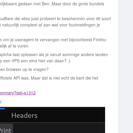
gelijkbaars gedaan met Ben. Maar door de grote bundels
udflare die sites juist probeert te beschermen voor dit soort
 natuurlijk compleet af aan wat voor foutmeldingen je
n om je useragent te vervangen met bijvoorbeeld Firefox
ijk af te vuren.
captcha laat oplossen als je vanuit sommige andere landen
t op een VPS een eind hier van daan? ;)
 een browser op te vragen?
ficiele API was. Maar dat is niet echt de kant die het
-summary?sid=s1312
g: