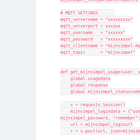
# MQTT SETTINGS       
mqtt_servername = "xxxxxxxxx"
mqtt_serverport = xxxxxx
mqtt_username   = "xxxxxx"
mqtt_password   = "xxxxxxxxx"
mqtt_clientname = "mijnsimpel-m
mqtt_topic      = "mijnsimpel"
def get_mijnsimpel_usage(user, 
    global usagedata
    global response
    global mijnsimpel_statuscod
    s = requests.Session()
    mijnsimpel_logindata = {"username": mijnsimpel_username, "password": 
mijnsimpel_password, "remember"
    url = mijnsimpel_loginurl
    r = s.post(url, json=mijns