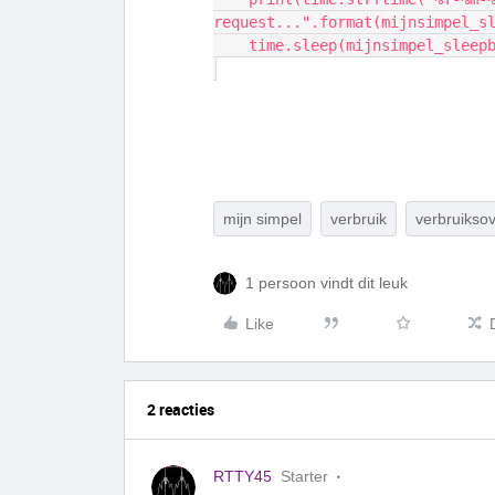
request...".format(mijnsimpel_s
    time.sleep(mijnsimpel_slee
mijn simpel
verbruik
verbruiksov
1 persoon vindt dit leuk
Like
2 reacties
RTTY45
Starter