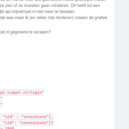
ze zien of ze moesten gaan minderen. Dit heeft tot een
kt api.mijnsimpel.nl niet meer te bestaan.
getje was maar ik (en zeker mijn kinderen) missen de grafiek
pel.nl gegevens te scrapen?
api.simpel.nl/login"
x"
x"
xxx", "sid" : "xxxxxxxxxx"},
xxx", "sid": "xxxxxxxxxxx"}]
 = 1800