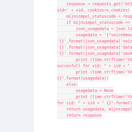
    response = requests.get('https://mijn.simpel.nl/api/usage/usage-summary?
sid=' + sid, cookies=s.cookies)
    mijnsimpel_statuscode = re
    if mijnsimpel_statuscode ==
        json_usagedata = jso
        usagedata = '{"voiceAmountLeft":' + 
'{}'.format(json_usagedata['voic
'{}'.format(json_usagedata['data
'{}'.format(json_usagedata['sms
        print (time.strftime('%Y-%m-%d %H:%M:%S ') + "Request for data 
succesfull for sid: " + sid + "
        print (time.strftime('%Y-%m-%d %H:%M:%S ') + "Requested data: 
{}".format(usagedata))
    else:
        usagedata = None
        print (time.strftime('%Y-%m-%d %H:%M:%S ') + "Request for data failed 
for sid: " + sid + " {}".format
    return usagedata, mijnsim
    return response