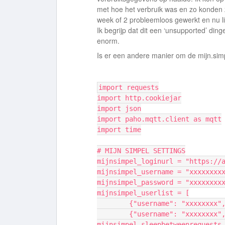
met hoe het verbruik was en zo konden 
week of 2 probleemloos gewerkt en nu lij
Ik begrijp dat dit een ‘unsupported’ din
enorm.
Is er een andere manier om de mijn.sim
import requests
import http.cookiejar
import json
import paho.mqtt.client as mqtt
import time
# MIJN SIMPEL SETTINGS
mijnsimpel_loginurl = "https://
mijnsimpel_username = "xxxxxxxx
mijnsimpel_password = "xxxxxxxx
mijnsimpel_userlist = [
        {"username": "xxxxx
        {"username": "xxxxx
mijnsimpel_sleepbetweenrequests