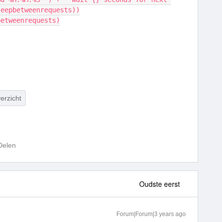
leepbetweenrequests))
pbetweenrequests)
erzicht
Delen
Oudste eerst
Forum|Forum|3 years ago