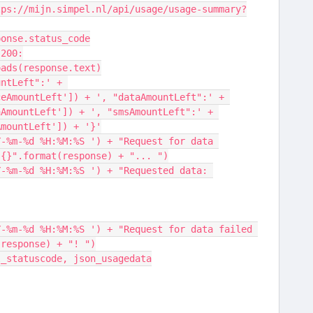
sponse.status_code
 200:
n.loads(response.text)
eAmountLeft']) + ', "dataAmountLeft":' + 
AmountLeft']) + ', "smsAmountLeft":' + 
AmountLeft']) + '}'
 {}".format(response) + "... ")
(response) + "! ")
pel_statuscode, json_usagedata