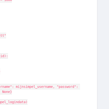
qtt"
sid):
e
: None}
impel_logindata)