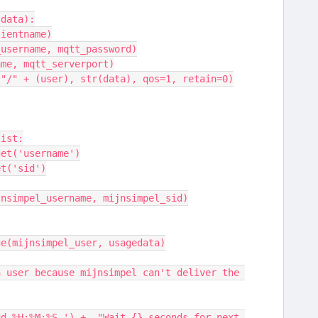
 data):
clientname)
t_username, mqtt_password)
name, mqtt_serverport)
 + "/" + (user), str(data), qos=1, retain=0)
list:
er.get('username')
.get('sid')
e(mijnsimpel_username, mijnsimpel_sid)
pel_usage(mijnsimpel_user, usagedata)