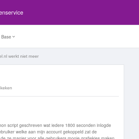
tenservice
 Base
el.nl werkt niet meer
ekeken
thon script geschreven wat iedere 1800 seconden inlogde
gebruiker welke aan mijn account gekoppeld zat de
 de ze manier voor alle gebruikers mooie grafiekjes maken