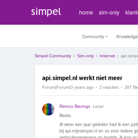
home
sim-only
klan
Community
Knowledge
Simpel Community
Sim-only
Internet
api.simp
api.simpel.nl werkt niet meer
Forum|Forum|3 years ago
2 reacties
287 B
Remco Bierings
Lezer
Beste,
Al weer een jaar geleden had ik een py
bij api.mijnsimpel.nl en zo voor iedere 
verbruiksgegevens op haalde. Ik kon op