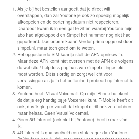
Als je bij het bestellen aangeeft dat je direct wilt
overstappen, dan zal Youfone je ook zo spoedig mogelijk
afkoppelen en de porteringsdatum niet respecteren.
Daardoor kwam ik in een gat te zitten waarbij Youfone mijn
abo had afgekoppeld en Simpel het nummer nog niet had
geporteerd. Dus onbereikbaar. Verder prima opgelost door
simpel.nl, maar toch goed om te weten.
Het opgestuurde SIM-kaartje stelt de APN opnieuw in.
Maar deze APN komt niet overeen met de APN die volgens
de website / helpdesk pagina’s van simpel.nl ingesteld
moet worden. Dit is slordig en zorgt wellicht voor
verrassingen als je in het buitenland probeert op internet te
komen.
Youfone heeft Visual Voicemail. Op mijn iPhone betekent
dit dat je erg handig bij je Voicemeil kunt. T-Mobile heeft dit
ook, dus ik ging er vanuit dat simpel.nl dit ook zou hebben,
maar helaas. Geen Visual Voicemail.
Geen 5G internet (ook niet bij Youfone), beetje raar vind
ik.
4G internet is qua snelheid een stuk trager dan Youfone.