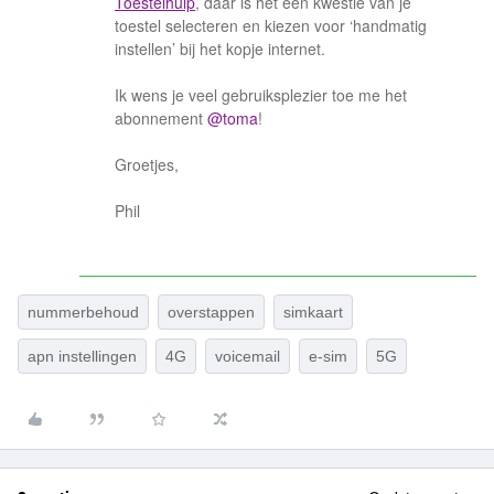
Toestelhulp
, daar is het een kwestie van je
toestel selecteren en kiezen voor ‘handmatig
instellen’ bij het kopje internet.
Ik wens je veel gebruiksplezier toe me het
abonnement
@toma
!
Groetjes,
Phil
nummerbehoud
overstappen
simkaart
apn instellingen
4G
voicemail
e-sim
5G