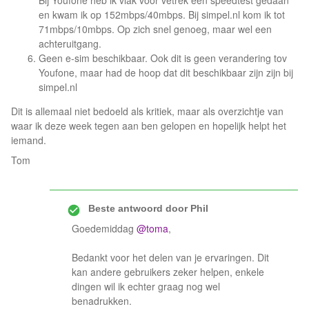
Bij Youfone heb ik vlak voor vetrek een speedtest gedaan
en kwam ik op 152mbps/40mbps. Bij simpel.nl kom ik tot
71mbps/10mbps. Op zich snel genoeg, maar wel een
achteruitgang.
Geen e-sim beschikbaar. Ook dit is geen verandering tov
Youfone, maar had de hoop dat dit beschikbaar zijn zijn bij
simpel.nl
Dit is allemaal niet bedoeld als kritiek, maar als overzichtje van
waar ik deze week tegen aan ben gelopen en hopelijk helpt het
iemand.
Tom
Beste antwoord door
Phil
Goedemiddag
@toma
,
Bedankt voor het delen van je ervaringen. Dit
kan andere gebruikers zeker helpen, enkele
dingen wil ik echter graag nog wel
benadrukken.