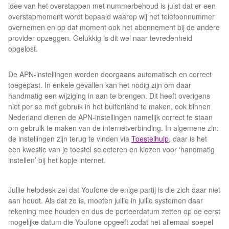
idee van het overstappen met nummerbehoud is juist dat er een
overstapmoment wordt bepaald waarop wij het telefoonnummer
overnemen en op dat moment ook het abonnement bij de andere
provider opzeggen. Gelukkig is dit wel naar tevredenheid
opgelost.
De APN-instellingen worden doorgaans automatisch en correct
toegepast. In enkele gevallen kan het nodig zijn om daar
handmatig een wijziging in aan te brengen. Dit heeft overigens
niet per se met gebruik in het buitenland te maken, ook binnen
Nederland dienen de APN-instellingen namelijk correct te staan
om gebruik te maken van de internetverbinding. In algemene zin:
de instellingen zijn terug te vinden via
Toestelhulp
, daar is het
een kwestie van je toestel selecteren en kiezen voor ‘handmatig
instellen’ bij het kopje internet.
Jullie helpdesk zei dat Youfone de enige partij is die zich daar niet
aan houdt. Als dat zo is, moeten jullie in jullie systemen daar
rekening mee houden en dus de porteerdatum zetten op de eerst
mogelijke datum die Youfone opgeeft zodat het allemaal soepel