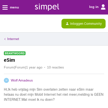
log in
menu
Inloggen Community
Internet
BEANTWOORD
eSim
Forum|Forum|1 year ago
10 reacties
Wolf Amadeus
W
Hi,Ik heb vrijdag mijn Sim overlaten zetten naar eSim maar
helaas nu doet mijn Mobil Internet het niet meer,melding is GEEN
INTERNET.Wat moet ik nu doen?