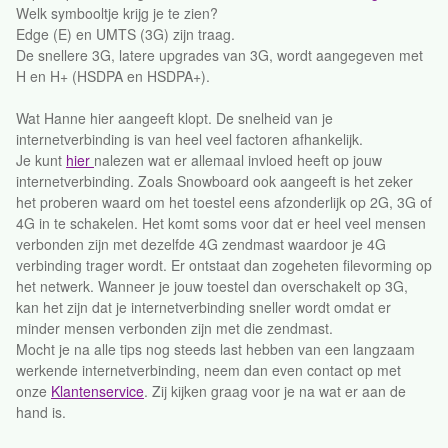
Welk symbooltje krijg je te zien?
Edge (E) en UMTS (3G) zijn traag.
De snellere 3G, latere upgrades van 3G, wordt aangegeven met
H en H+ (HSDPA en HSDPA+).
Wat Hanne hier aangeeft klopt. De snelheid van je
internetverbinding is van heel veel factoren afhankelijk.
Je kunt
hier
nalezen wat er allemaal invloed heeft op jouw
internetverbinding. Zoals Snowboard ook aangeeft is het zeker
het proberen waard om het toestel eens afzonderlijk op 2G, 3G of
4G in te schakelen. Het komt soms voor dat er heel veel mensen
verbonden zijn met dezelfde 4G zendmast waardoor je 4G
verbinding trager wordt. Er ontstaat dan zogeheten filevorming op
het netwerk. Wanneer je jouw toestel dan overschakelt op 3G,
kan het zijn dat je internetverbinding sneller wordt omdat er
minder mensen verbonden zijn met die zendmast.
Mocht je na alle tips nog steeds last hebben van een langzaam
werkende internetverbinding, neem dan even contact op met
onze
Klantenservice
. Zij kijken graag voor je na wat er aan de
hand is.