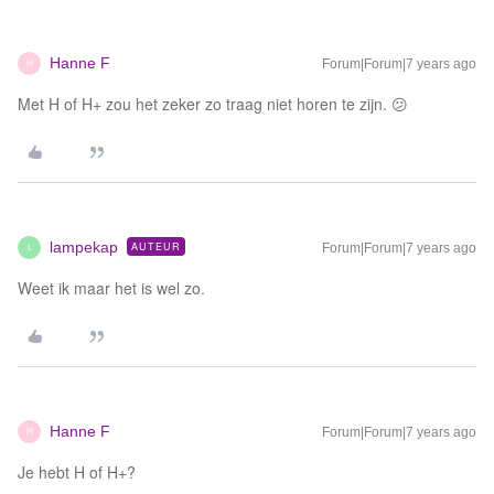
Hanne F
Forum|Forum|7 years ago
H
Met H of H+ zou het zeker zo traag niet horen te zijn. 😕
lampekap
AUTEUR
Forum|Forum|7 years ago
L
Weet ik maar het is wel zo.
Hanne F
Forum|Forum|7 years ago
H
Je hebt H of H+?