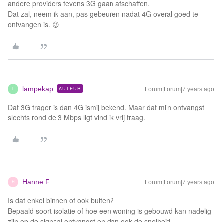
andere providers tevens 3G gaan afschaffen.
Dat zal, neem ik aan, pas gebeuren nadat 4G overal goed te
ontvangen is. 😉
lampekap
AUTEUR
Forum|Forum|7 years ago
L
Dat 3G trager is dan 4G ismij bekend. Maar dat mijn ontvangst
slechts rond de 3 Mbps ligt vind ik vrij traag.
Hanne F
Forum|Forum|7 years ago
H
Is dat enkel binnen of ook buiten?
Bepaald soort isolatie of hoe een woning is gebouwd kan nadelig
zijn op de signaal ontvangst en dan ook de snelheid.