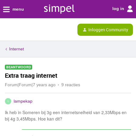
log in
menu
Inloggen Community
Internet
BEANTWOORD
Extra traag internet
Forum|Forum|7 years ago
9 reacties
lampekap
L
Ik heb in Someren bij 3g een internetsnelheid van 2,33Mbps en
bij 4g 3,45Mbps. Hoe kan dit?