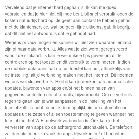
Vervelend dat je internet hard gegaan is. Ik kan me goed
voorstellen dat je hier niet blij mee bent, bij snel verbruik lopen de
kosten natuurlijk hard op. Je geeft aan contact te hebben gehad
met de klantenservice, wat jou geen fijne uitkomst gaf. Ik begrijp
dat dit niet het antwoord is dat je gehoopt had.
Wegens privacy mogen en kunnen wij niet zien waaraan iemand
zijn of haar data verbruikt. Alles wat je ziet wordt geregistreerd
vanuit de simkaart. Ik kan je wel enkele tips geven om dit te
controleren op het toestel en dit verbruik te verminderen. Indien
de mobiele data aanstaat op het toestel kan het, afhankelijk van
de instelling, altijd verbinding maken met het internet. Dit noemen
we ook wel sluipverbruik. Hierbij kan je denken aan automatische
updates, bijwerken van apps en/of het binnen halen van
gegevens, berichten en/ of e-mails, bijvoorbeeld. Om dit verbruik
tegen te gaan kan je wat aanpassen in de instelling van het
toestel zelf. Je hebt namelijk de mogelijkheid om automatische
updates uit te zetten of alleen toestemming te geven wanneer het
toestel met het WIFI netwerk verbonden is. Óók kan je het
verversen van apps op de achtergrond uitschakelen. De telefoon
zal dan niet meer zo vaak de apps bijwerken en/ of berichten