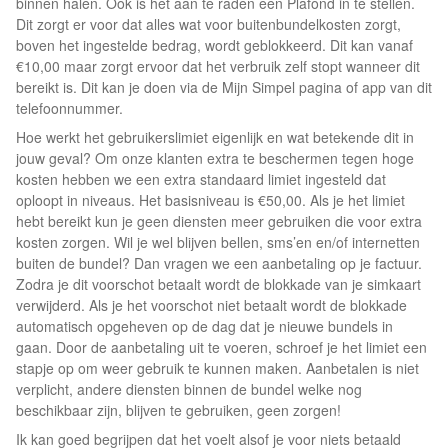
binnen halen. Ook is het aan te raden een Plafond in te stellen.
Dit zorgt er voor dat alles wat voor buitenbundelkosten zorgt,
boven het ingestelde bedrag, wordt geblokkeerd. Dit kan vanaf
€10,00 maar zorgt ervoor dat het verbruik zelf stopt wanneer dit
bereikt is. Dit kan je doen via de Mijn Simpel pagina of app van dit
telefoonnummer.
Hoe werkt het gebruikerslimiet eigenlijk en wat betekende dit in
jouw geval? Om onze klanten extra te beschermen tegen hoge
kosten hebben we een extra standaard limiet ingesteld dat
oploopt in niveaus. Het basisniveau is €50,00. Als je het limiet
hebt bereikt kun je geen diensten meer gebruiken die voor extra
kosten zorgen. Wil je wel blijven bellen, sms’en en/of internetten
buiten de bundel? Dan vragen we een aanbetaling op je factuur.
Zodra je dit voorschot betaalt wordt de blokkade van je simkaart
verwijderd. Als je het voorschot niet betaalt wordt de blokkade
automatisch opgeheven op de dag dat je nieuwe bundels in
gaan. Door de aanbetaling uit te voeren, schroef je het limiet een
stapje op om weer gebruik te kunnen maken. Aanbetalen is niet
verplicht, andere diensten binnen de bundel welke nog
beschikbaar zijn, blijven te gebruiken, geen zorgen!
Ik kan goed begrijpen dat het voelt alsof je voor niets betaald