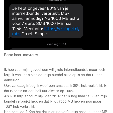
Beste heer, mevrouw,
Ik heb voor mijn gevoel een vrij grote internetbundel, maar toch
krijg ik vaak een sms dat mijn bundel bijna op is en dat ik moet
aanvullen.
Ook vandaag kreeg ik weer een sms dat ik 80% heb verbruikt. En
dat is soms na een half uur alweer op 100%
Als ik in mijn account kijk, dan zie ik dat ik nog maar 1/6 van mijn
bundel verbruikt heb, en dat ik tot 7000 MB heb en nog maar
1287 heb verbruikt.
Hoe komt dat? Kan het dat ik op papier/in mijn account meer MB