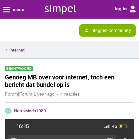
log in
menu
Inloggen Community
Internet
BEANTWOORD
Genoeg MB over voor internet, toch een
bericht dat bundel op is
Forum|Forum|1 year ago
4 reacties
Northwinds1989
N