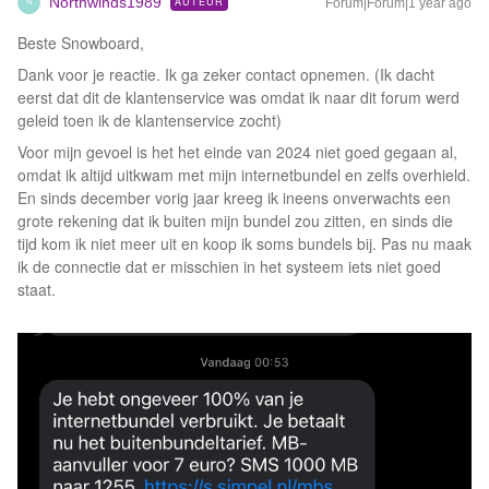
Northwinds1989
AUTEUR
Forum|Forum|1 year ago
N
Beste Snowboard,
Dank voor je reactie. Ik ga zeker contact opnemen. (Ik dacht
eerst dat dit de klantenservice was omdat ik naar dit forum werd
geleid toen ik de klantenservice zocht)
Voor mijn gevoel is het het einde van 2024 niet goed gegaan al,
omdat ik altijd uitkwam met mijn internetbundel en zelfs overhield.
En sinds december vorig jaar kreeg ik ineens onverwachts een
grote rekening dat ik buiten mijn bundel zou zitten, en sinds die
tijd kom ik niet meer uit en koop ik soms bundels bij. Pas nu maak
ik de connectie dat er misschien in het systeem iets niet goed
staat.