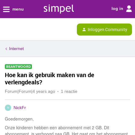
log in
menu
Inloggen Community
Internet
BEANTWOORD
Hoe kan ik gebruik maken van de
verlengdeals?
Forum|Forum|4 years ago
1 reactie
NickFr
N
Goedemorgen,
Onze kinderen hebben een abonnement met 2 GB. Dit
abonnement is verhoogd naa GB. Het gaat om het abonnement