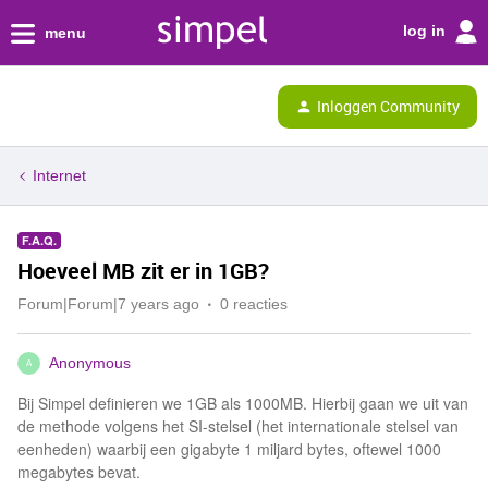
log in
menu
Inloggen Community
Internet
F.A.Q.
Hoeveel MB zit er in 1GB?
Forum|Forum|7 years ago
0 reacties
Anonymous
A
Bij Simpel definieren we 1GB als 1000MB. Hierbij gaan we uit van
de methode volgens het SI-stelsel (het internationale stelsel van
eenheden) waarbij een gigabyte 1 miljard bytes, oftewel 1000
megabytes bevat.