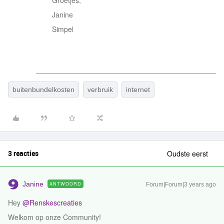
Groetjes,
Janine
Simpel
buitenbundelkosten
verbruik
internet
3 reacties
Oudste eerst
Janine
ANTWOORD
Forum|Forum|3 years ago
Hey
@Renskescreaties
Welkom op onze Community!