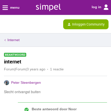
log in
menu
Inloggen Community
Internet
BEANTWOORD
internet
Forum|Forum|3 years ago
1 reactie
Peter Steenbergen
Slecht ontvangst buiten
Beste antwoord door
Noor