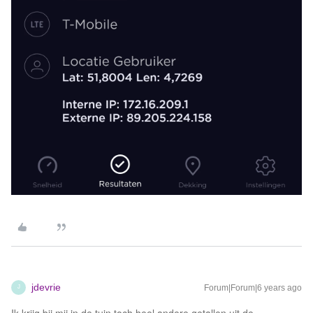
jdevrie
Forum|Forum|6 years ago
J
Ik krijg bij mij in de tuin toch heel andere getallen uit de