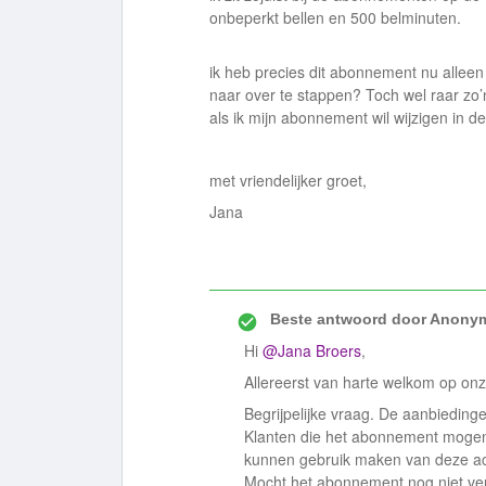
onbeperkt bellen en 500 belminuten.
ik heb precies dit abonnement nu alleen m
naar over te stappen? Toch wel raar zo’
als ik mijn abonnement wil wijzigen in de
met vriendelijker groet,
Jana
Beste antwoord door
Anony
Hi
@Jana Broers
,
Allereerst van harte welkom op o
Begrijpelijke vraag. De aanbieding
Klanten die het abonnement mogen
kunnen gebruik maken van deze ac
Mocht het abonnement nog niet verl