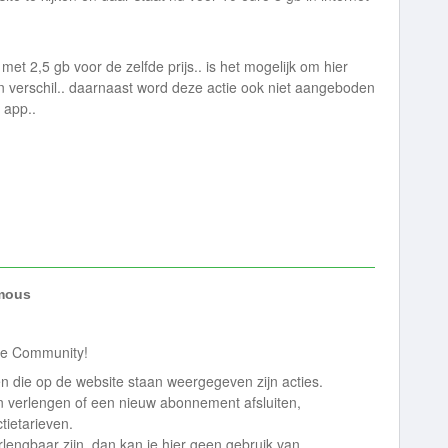
et 2,5 gb voor de zelfde prijs.. is het mogelijk om hier
n verschil.. daarnaast word deze actie ook niet aangeboden
 app..
mous
nze Community!
en die op de website staan weergegeven zijn acties.
 verlengen of een nieuw abonnement afsluiten,
tietarieven.
engbaar zijn, dan kan je hier geen gebruik van