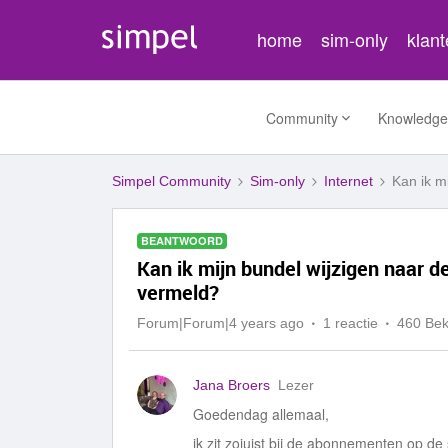
home
sim-only
klan
Community
Knowledge
Simpel Community
Sim-only
Internet
Kan ik m
BEANTWOORD
Kan ik mijn bundel wijzigen naar d
vermeld?
Forum|Forum|4 years ago
1 reactie
460 Be
Jana Broers
Lezer
Goedendag allemaal,
ik zit zojuist bij de abonnementen op de 