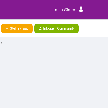
mijn Simpel
Stel je vraag
Inloggen Community
d?