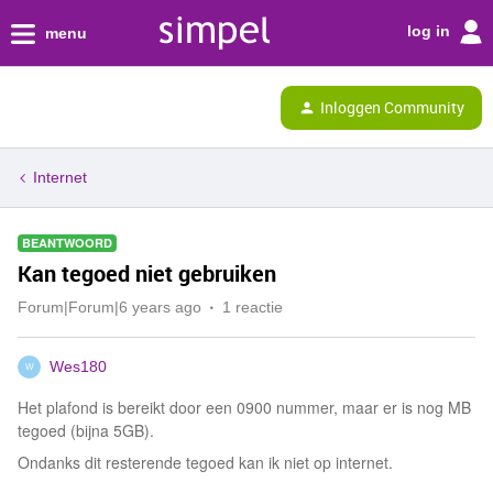
log in
menu
Inloggen Community
Internet
BEANTWOORD
Kan tegoed niet gebruiken
Forum|Forum|6 years ago
1 reactie
Wes180
W
Het plafond is bereikt door een 0900 nummer, maar er is nog MB
tegoed (bijna 5GB).
Ondanks dit resterende tegoed kan ik niet op internet.