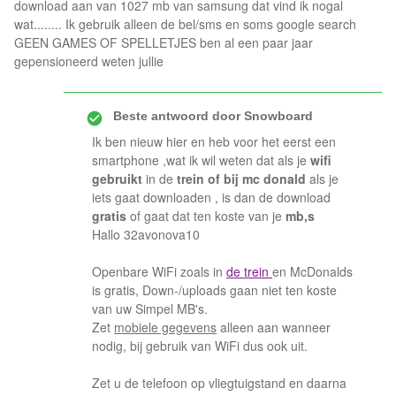
download aan van 1027 mb van samsung dat vind ik nogal
wat........ Ik gebruik alleen de bel/sms en soms google search
GEEN GAMES OF SPELLETJES ben al een paar jaar
gepensioneerd weten jullie
Beste antwoord door
Snowboard
Ik ben nieuw hier en heb voor het eerst een
smartphone ,wat ik wil weten dat als je
wifi
gebruikt
in de
trein of bij mc donald
als je
iets gaat downloaden , is dan de download
gratis
of gaat dat ten koste van je
mb,s
Hallo 32avonova10
Openbare WiFi zoals in
de trein
en McDonalds
is gratis, Down-/uploads gaan niet ten koste
van uw Simpel MB's.
Zet
mobiele gegevens
alleen aan wanneer
nodig, bij gebruik van WiFi dus ook uit.
Zet u de telefoon op vliegtuigstand en daarna