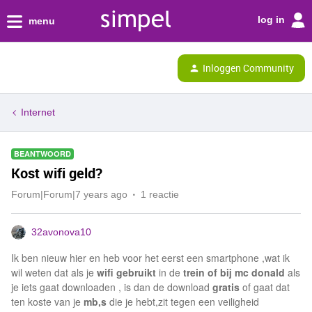
log in
menu
Inloggen Community
Internet
BEANTWOORD
Kost wifi geld?
Forum|Forum|7 years ago
1 reactie
32avonova10
Ik ben nieuw hier en heb voor het eerst een smartphone ,wat ik
wil weten dat als je
wifi gebruikt
in de
trein of bij mc donald
als
je iets gaat downloaden , is dan de download
gratis
of gaat dat
ten koste van je
mb,s
die je hebt,zit tegen een veiligheid