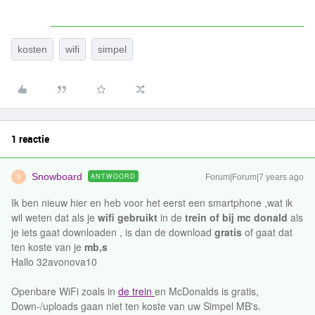
kosten
wifi
simpel
1 reactie
Snowboard
ANTWOORD
Forum|Forum|7 years ago
S
Ik ben nieuw hier en heb voor het eerst een smartphone ,wat ik
wil weten dat als je
wifi gebruikt
in de
trein of bij mc donald
als
je iets gaat downloaden , is dan de download
gratis
of gaat dat
ten koste van je
mb,s
Hallo 32avonova10
Openbare WiFi zoals in
de trein
en McDonalds is gratis,
Down-/uploads gaan niet ten koste van uw Simpel MB's.