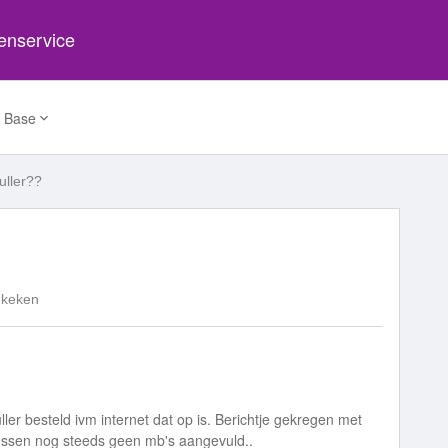
tenservice
 Base
ller??
ekeken
r besteld ivm internet dat op is. Berichtje gekregen met
tussen nog steeds geen mb's aangevuld..