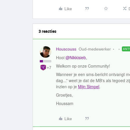
Like
3 reacties
Houscouss
Oud-medewerker
ANT
Hooi
@Nikkisieb
,
Welkom op onze Community!
+7
Wanneer je een sms-bericht ontvangt met 
dag...” weet je dat de MB's als tegoed z
inzien op je
Mijn Simpel
.
Groetjes,
Houssam
Like