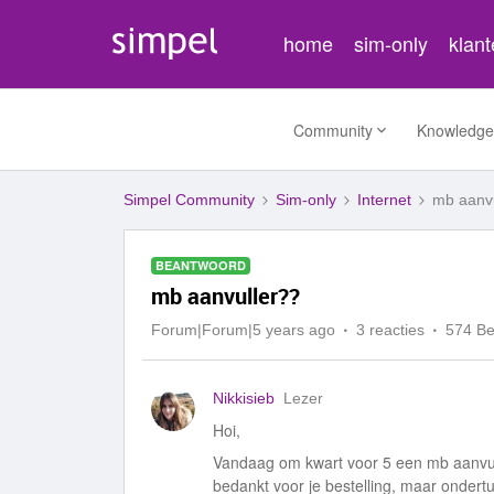
home
sim-only
klan
Community
Knowledge
Simpel Community
Sim-only
Internet
mb aanvu
BEANTWOORD
mb aanvuller??
Forum|Forum|5 years ago
3 reacties
574 B
Nikkisieb
Lezer
Hoi,
Vandaag om kwart voor 5 een mb aanvulle
bedankt voor je bestelling, maar onder