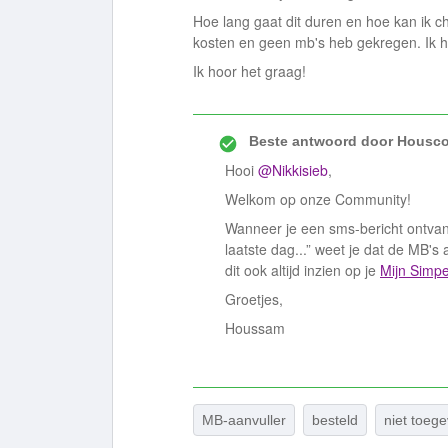
Hoe lang gaat dit duren en hoe kan ik ch
kosten en geen mb's heb gekregen. Ik he
Ik hoor het graag!
Beste antwoord door
Housco
Hooi
@Nikkisieb
,
Welkom op onze Community!
Wanneer je een sms-bericht ontvang
laatste dag...” weet je dat de MB'
dit ook altijd inzien op je
Mijn Simpe
Groetjes,
Houssam
MB-aanvuller
besteld
niet toeg