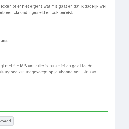
ecken of er niet ergens wat mis gaat en dat ik dadelijk wel
b een plafond ingesteld en ook bereikt.
uss
t met “Je MB-aanvuller is nu actief en geldt tot de
s als tegoed zijn toegevoegd op je abonnement. Je kan
l
.
evoegd