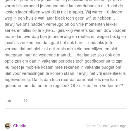
voren bijvoorbeeld je abonnement kan verdubbelen o.i.d. dat de
kosten lager blijven want dit is niet grappig. Wij waren 10 dagen
weg in een huisje wat later bleek toch geen wifi te hebben...
terwijl we ons hadden verheugd on op vrije momenten lekker
series en alles bij te kijken... gelukkig wel iets kunnen downloaden
maar dan overdag ben je onderweg en routes en wegen bezig en
locaties zoeken nou dan gaat het ook hard... ondanks jullie
verhaal dat het niet lukt net zoals mb's die overblijven en niet
meegaan naar de volgende maand..... dat laatste zou ook een
optie zijn om dan in vakantie periodes toch goedkoper uit te zijn ..
nu moet je mobiele kosten mee rekenen in vakantie budget om
niet voor verassingen te komen staan. Terwijl het vrij essentieel is
tegenwoordig. Dat is dan toch raar dat daar niet iets nee kan
gebeuren om dat beter te regelen? Of zie ik dat nou verkeerd??
Charlie
Forum|Forum|3 years ago