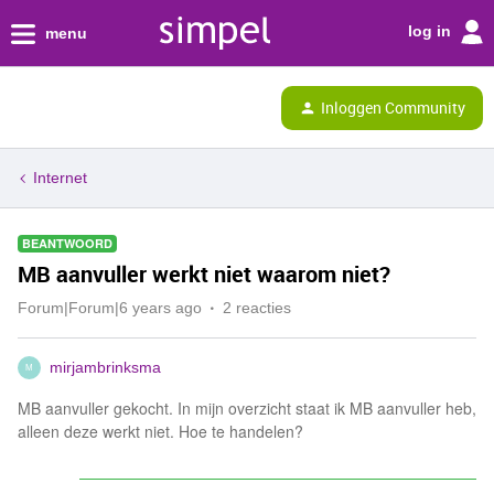
log in
menu
Inloggen Community
Internet
BEANTWOORD
MB aanvuller werkt niet waarom niet?
Forum|Forum|6 years ago
2 reacties
mirjambrinksma
M
MB aanvuller gekocht. In mijn overzicht staat ik MB aanvuller heb,
alleen deze werkt niet. Hoe te handelen?