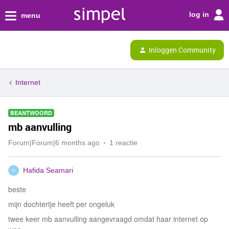
log in
menu
Inloggen Community
Internet
BEANTWOORD
mb aanvulling
Forum|Forum|6 months ago
1 reactie
Hafida Seamari
H
beste
mijn dochtertje heeft per ongeluk
twee keer mb aanvulling aangevraagd omdat haar internet op