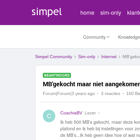
home
sim-only
klan
Community
Knowledge
Simpel Community
Sim-only
Internet
MB'geko
BEANTWOORD
MB'gekocht maar niet aangekome
Forum|Forum|3 years ago
3 reacties
160 B
CoachiaBV
Lezer
C
Ik heb 500 MB’s gekocht, maar deze kom
plafond en ik heb bij instellingen voor 
de MB’s...Ik heb geen idee hoe of wat n