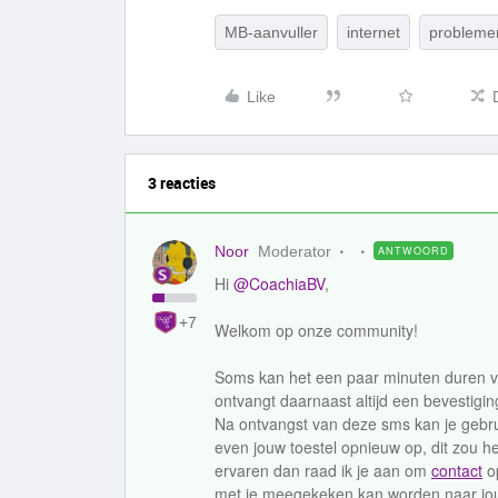
MB-aanvuller
internet
problemen
Like
3 reacties
Noor
Moderator
ANTWOORD
Hi
@CoachiaBV
,
+7
Welkom op onze community!
Soms kan het een paar minuten duren vo
ontvangt daarnaast altijd een bevestigi
Na ontvangst van deze sms kan je gebrui
even jouw toestel opnieuw op, dit zou 
ervaren dan raad ik je aan om
contact
op
met je meegekeken kan worden naar j