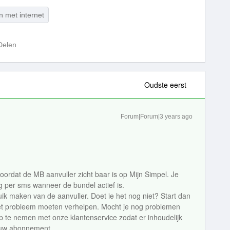
 met internet
Delen
Oudste eerst
Forum|Forum|3 years ago
ordat de MB aanvuller zicht baar is op Mijn Simpel. Je
ng per sms wanneer de bundel actief is.
k maken van de aanvuller. Doet ie het nog niet? Start dan
het probleem moeten verhelpen. Mocht je nog problemen
 te nemen met onze klantenservice zodat er inhoudelijk
ouw abonnement.