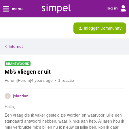
log in
menu
Inloggen Community
Internet
BEANTWOORD
Mb's vliegen er uit
Forum|Forum|4 years ago
1 reactie
jolandan
J
Hallo,
Een vraag die ik vaker gesteld zie worden en waarvoor jullie een
standaard antwoord hebben, waar ik niks aan heb. Al jaren hou ik
mijn verbruikte mb's bij en nu ik nieuw bij jullie ben, kon ik daar