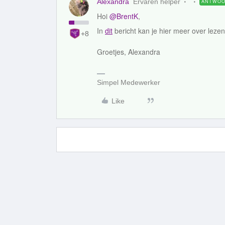
Alexandra
Ervaren helper
ANTWO
Hoi
@BrentK
,
In
dit
bericht kan je hier meer over lezen
+8
Groetjes, Alexandra
Simpel Medewerker
Like