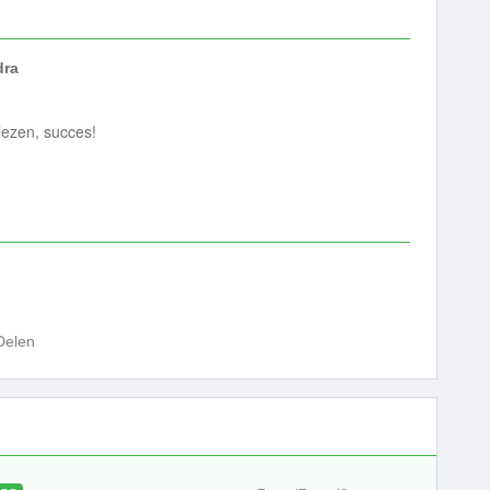
dra
lezen, succes!
Delen