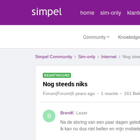
home
sim-only
klan
Community
Knowledge
Simpel Community
Sim-only
Internet
Nog stee
BEANTWOORD
Nog steeds niks
Forum|Forum|6 years ago
1 reactie
161 Be
BrentK
Lezer
B
Na de storing van een paar dagen geled
ik kan nu dus niet bellen en mijn mobiel