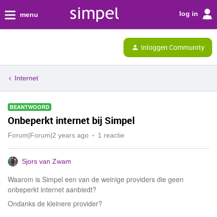
log in
menu
Inloggen Community
Internet
BEANTWOORD
Onbeperkt internet bij Simpel
Forum|Forum|2 years ago
1 reactie
Sjors van Zwam
Waarom is Simpel een van de weinige providers die geen
onbeperkt internet aanbiedt?
Ondanks de kleinere provider?