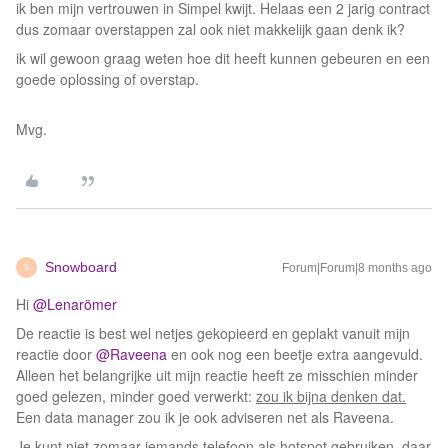
ik ben mijn vertrouwen in Simpel kwijt. Helaas een 2 jarig contract
dus zomaar overstappen zal ook niet makkelijk gaan denk ik?
ik wil gewoon graag weten hoe dit heeft kunnen gebeuren en een
goede oplossing of overstap.
Mvg.
Snowboard
Forum|Forum|8 months ago
S
Hi ​
@Lenarömer
De reactie is best wel netjes gekopieerd en geplakt vanuit mijn
reactie door ​
@Raveena
en ook nog een beetje extra aangevuld.
Alleen het belangrijke uit mijn reactie heeft ze misschien minder
goed gelezen, minder goed verwerkt:
zou ik bijna denken dat.
Een data manager zou ik je ook adviseren net als Raveena. ​​​​​​
Je kunt niet zomaar iemands telefoon als hotspot gebruiken, daar