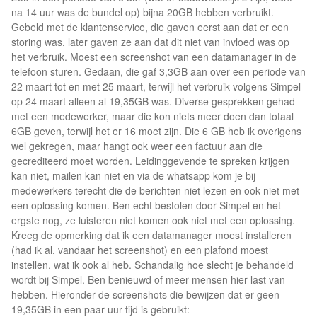
na 14 uur was de bundel op) bijna 20GB hebben verbruikt.
Gebeld met de klantenservice, die gaven eerst aan dat er een
storing was, later gaven ze aan dat dit niet van invloed was op
het verbruik. Moest een screenshot van een datamanager in de
telefoon sturen. Gedaan, die gaf 3,3GB aan over een periode van
22 maart tot en met 25 maart, terwijl het verbruik volgens Simpel
op 24 maart alleen al 19,35GB was. Diverse gesprekken gehad
met een medewerker, maar die kon niets meer doen dan totaal
6GB geven, terwijl het er 16 moet zijn. Die 6 GB heb ik overigens
wel gekregen, maar hangt ook weer een factuur aan die
gecrediteerd moet worden. Leidinggevende te spreken krijgen
kan niet, mailen kan niet en via de whatsapp kom je bij
medewerkers terecht die de berichten niet lezen en ook niet met
een oplossing komen. Ben echt bestolen door Simpel en het
ergste nog, ze luisteren niet komen ook niet met een oplossing.
Kreeg de opmerking dat ik een datamanager moest installeren
(had ik al, vandaar het screenshot) en een plafond moest
instellen, wat ik ook al heb. Schandalig hoe slecht je behandeld
wordt bij Simpel. Ben benieuwd of meer mensen hier last van
hebben. Hieronder de screenshots die bewijzen dat er geen
19,35GB in een paar uur tijd is gebruikt: