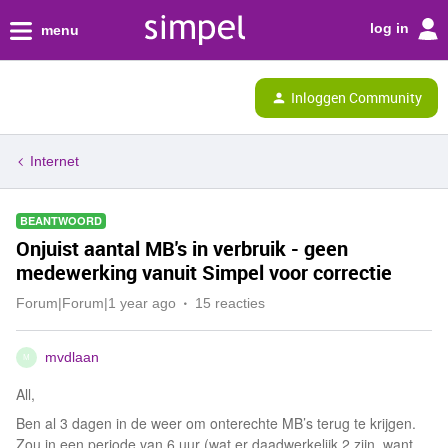
log in
menu
Inloggen Community
Internet
BEANTWOORD
Onjuist aantal MB's in verbruik - geen
medewerking vanuit Simpel voor correctie
Forum|Forum|1 year ago
15 reacties
mvdlaan
M
All,
Ben al 3 dagen in de weer om onterechte MB’s terug te krijgen.
Zou in een periode van 6 uur (wat er daadwerkelijk 2 zijn, want