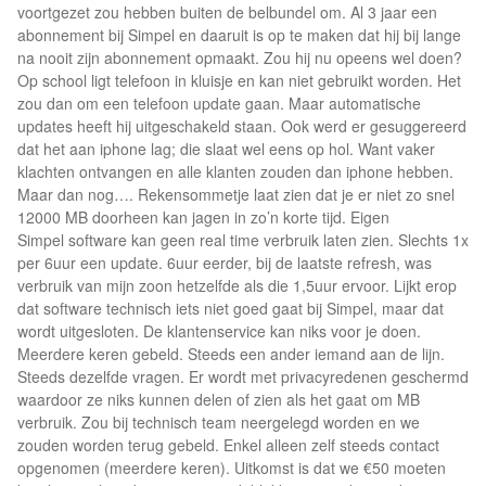
voortgezet zou hebben buiten de belbundel om. Al 3 jaar een
abonnement bij Simpel en daaruit is op te maken dat hij bij lange
na nooit zijn abonnement opmaakt. Zou hij nu opeens wel doen?
Op school ligt telefoon in kluisje en kan niet gebruikt worden. Het
zou dan om een telefoon update gaan. Maar automatische
updates heeft hij uitgeschakeld staan. Ook werd er gesuggereerd
dat het aan iphone lag; die slaat wel eens op hol. Want vaker
klachten ontvangen en alle klanten zouden dan iphone hebben.
Maar dan nog…. Rekensommetje laat zien dat je er niet zo snel
12000 MB doorheen kan jagen in zo’n korte tijd. Eigen
Simpel software kan geen real time verbruik laten zien. Slechts 1x
per 6uur een update. 6uur eerder, bij de laatste refresh, was
verbruik van mijn zoon hetzelfde als die 1,5uur ervoor. Lijkt erop
dat software technisch iets niet goed gaat bij Simpel, maar dat
wordt uitgesloten. De klantenservice kan niks voor je doen.
Meerdere keren gebeld. Steeds een ander iemand aan de lijn.
Steeds dezelfde vragen. Er wordt met privacyredenen geschermd
waardoor ze niks kunnen delen of zien als het gaat om MB
verbruik. Zou bij technisch team neergelegd worden en we
zouden worden terug gebeld. Enkel alleen zelf steeds contact
opgenomen (meerdere keren). Uitkomst is dat we €50 moeten