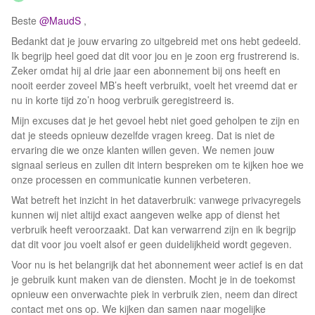
Beste ​
@MaudS
,
Bedankt dat je jouw ervaring zo uitgebreid met ons hebt gedeeld.
Ik begrijp heel goed dat dit voor jou en je zoon erg frustrerend is.
Zeker omdat hij al drie jaar een abonnement bij ons heeft en
nooit eerder zoveel MB’s heeft verbruikt, voelt het vreemd dat er
nu in korte tijd zo’n hoog verbruik geregistreerd is.
Mijn excuses dat je het gevoel hebt niet goed geholpen te zijn en
dat je steeds opnieuw dezelfde vragen kreeg. Dat is niet de
ervaring die we onze klanten willen geven. We nemen jouw
signaal serieus en zullen dit intern bespreken om te kijken hoe we
onze processen en communicatie kunnen verbeteren.
Wat betreft het inzicht in het dataverbruik: vanwege privacyregels
kunnen wij niet altijd exact aangeven welke app of dienst het
verbruik heeft veroorzaakt. Dat kan verwarrend zijn en ik begrijp
dat dit voor jou voelt alsof er geen duidelijkheid wordt gegeven.
Voor nu is het belangrijk dat het abonnement weer actief is en dat
je gebruik kunt maken van de diensten. Mocht je in de toekomst
opnieuw een onverwachte piek in verbruik zien, neem dan direct
contact met ons op. We kijken dan samen naar mogelijke