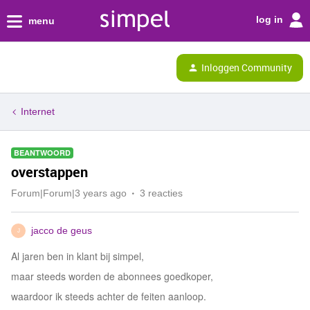
log in
menu
Inloggen Community
Internet
BEANTWOORD
overstappen
Forum|Forum|3 years ago
3 reacties
jacco de geus
J
Al jaren ben in klant bij simpel,
maar steeds worden de abonnees goedkoper,
waardoor ik steeds achter de feiten aanloop.