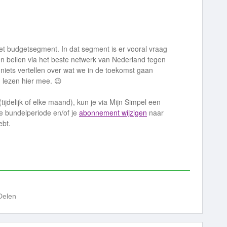
t budgetsegment. In dat segment is er vooral vraag
en bellen via het beste netwerk van Nederland tegen
 niets vertellen over wat we in de toekomst gaan
 lezen hier mee. 😉
tijdelijk of elke maand), kun je via Mijn Simpel een
e bundelperiode en/of je
abonnement wijzigen
naar
ebt.
Delen