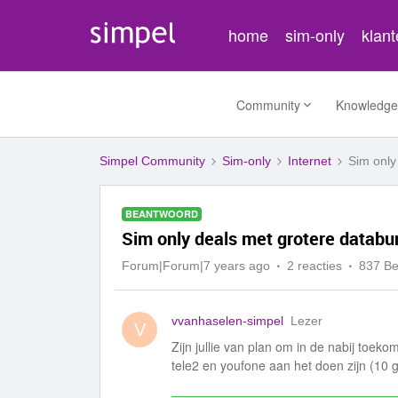
home
sim-only
klan
Community
Knowledge
Simpel Community
Sim-only
Internet
Sim only
BEANTWOORD
Sim only deals met grotere databu
Forum|Forum|7 years ago
2 reacties
837 B
vvanhaselen-simpel
Lezer
V
Zijn jullie van plan om in de nabij toek
tele2 en youfone aan het doen zijn (10 