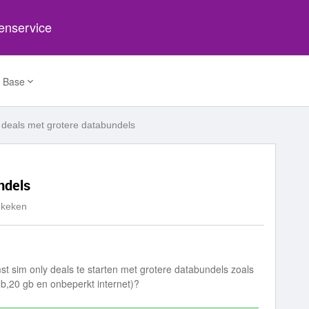
tenservice
 Base
 deals met grotere databundels
ndels
ekeken
omst sim only deals te starten met grotere databundels zoals
gb,20 gb en onbeperkt internet)?