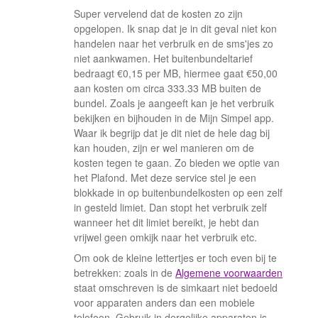
Super vervelend dat de kosten zo zijn
opgelopen. Ik snap dat je in dit geval niet kon
handelen naar het verbruik en de sms'jes zo
niet aankwamen. Het buitenbundeltarief
bedraagt €0,15 per MB, hiermee gaat €50,00
aan kosten om circa 333.33 MB buiten de
bundel. Zoals je aangeeft kan je het verbruik
bekijken en bijhouden in de Mijn Simpel app.
Waar ik begrijp dat je dit niet de hele dag bij
kan houden, zijn er wel manieren om de
kosten tegen te gaan. Zo bieden we optie van
het Plafond. Met deze service stel je een
blokkade in op buitenbundelkosten op een zelf
in gesteld limiet. Dan stopt het verbruik zelf
wanneer het dit limiet bereikt, je hebt dan
vrijwel geen omkijk naar het verbruik etc.
Om ook de kleine lettertjes er toch even bij te
betrekken: zoals in de
Algemene voorwaarden
staat omschreven is de simkaart niet bedoeld
voor apparaten anders dan een mobiele
telefoon. Gebruik in dergelijke apparaten is