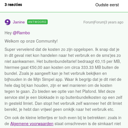
3 reacties
Oudste eerst
Janine
ANTWOORD
Forum|Forum|3 years ago
Hey
@Rambo
Welkom op onze Community!
Super vervelend dat de kosten zo zijn opgelopen. Ik snap dat je
in dit geval niet kon handelen naar het verbruik en de sms'jes zo
niet aankwamen. Het buitenbundeltarief bedraagt €0,15 per MB,
hiermee gaat €50,00 aan kosten om circa 333.33 MB buiten de
bundel. Zoals je aangeeft kan je het verbruik bekijken en
bijhouden in de Mijn Simpel app. Waar ik begrijp dat je dit niet de
hele dag bij kan houden, zijn er wel manieren om de kosten
tegen te gaan. Zo bieden we optie van het Plafond. Met deze
service stel je een blokkade in op buitenbundelkosten op een zelf
in gesteld limiet. Dan stopt het verbruik zelf wanneer het dit limiet
bereikt, je hebt dan vrijwel geen omkijk naar het verbruik etc.
Om ook de kleine lettertjes er toch even bij te betrekken: zoals in
de
Algemene voorwaarden
staat omschreven is de simkaart niet