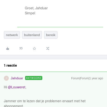
Groet, Jahduar
Simpel
netwerk
buitenland
bereik
1 reactie
Jahduar
ANTWOORD
Forum|Forum|1 year ago
J
Hi
@Louweret
,
Jammer om te lezen dat je problemen ervaart met het
abonnement.