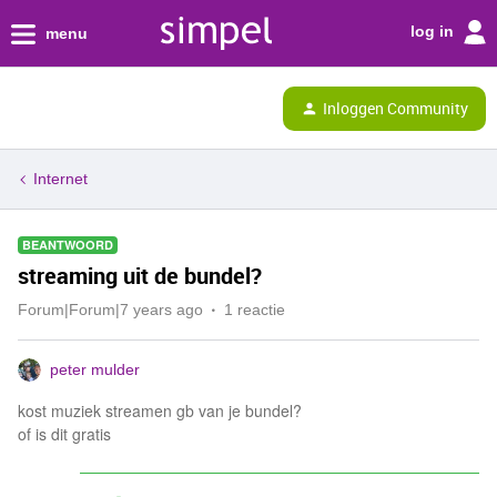
log in
menu
Inloggen Community
Internet
BEANTWOORD
streaming uit de bundel?
Forum|Forum|7 years ago
1 reactie
peter mulder
kost muziek streamen gb van je bundel?
of is dit gratis