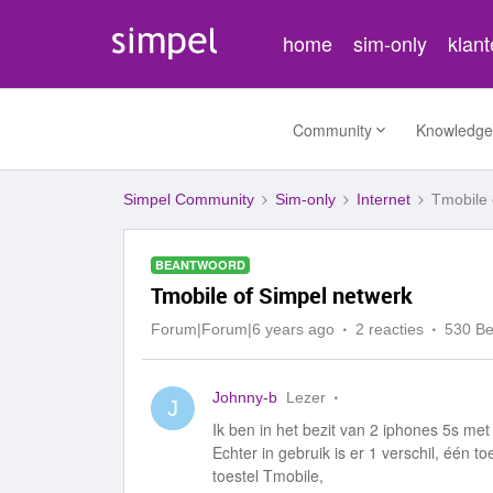
home
sim-only
klan
Community
Knowledge
Simpel Community
Sim-only
Internet
Tmobile 
BEANTWOORD
Tmobile of Simpel netwerk
Forum|Forum|6 years ago
2 reacties
530 B
Johnny-b
Lezer
J
Ik ben in het bezit van 2 iphones 5s met
Echter in gebruik is er 1 verschil, één t
toestel Tmobile,