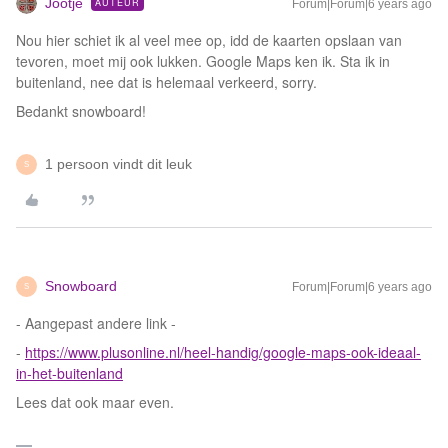
Jootje
AUTEUR
Forum|Forum|6 years ago
Nou hier schiet ik al veel mee op, idd de kaarten opslaan van
tevoren, moet mij ook lukken. Google Maps ken ik. Sta ik in
buitenland, nee dat is helemaal verkeerd, sorry.
Bedankt snowboard!
1 persoon vindt dit leuk
S
Snowboard
Forum|Forum|6 years ago
S
- Aangepast andere link -
-
https://www.plusonline.nl/heel-handig/google-maps-ook-ideaal-
in-het-buitenland
Lees dat ook maar even.